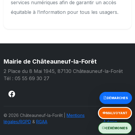
services numériques afin de garantir un accès
équitable à l’information pour tous les usagers.
Mairie de Châteauneuf-la-Forêt
2 Place du 8 Mai 1945, 87130 Châteauneuf-la-Forêt
Tél : 05 55 69 30 27
Accès
© 2026 Châteauneuf-la-Forêt |
Mentions
légales/RGPD
&
RGAA
Admin