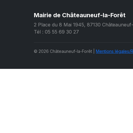
Mairie de Châteauneuf-la-Forêt
2 Place du 8 Mai 1945, 87130 Châteauneuf-
Tél : 05 55 69 30 27
© 2026 Châteauneuf-la-Forêt |
Mentions légales