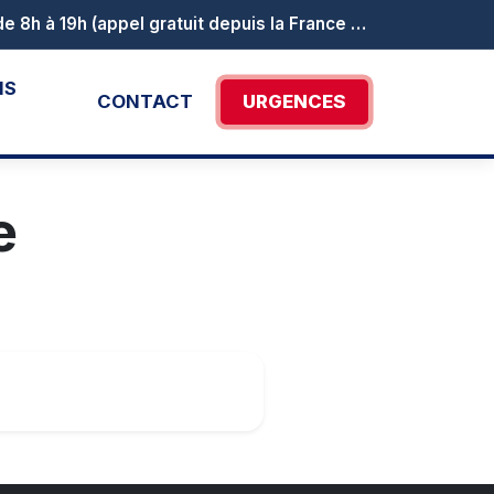
Le numéro vert Canicule info service est activé au 0 800 06 66 66. Il est joignable de 8h à 19h (appel gratuit depuis la France métropolitaine).
NS
CONTACT
URGENCES
e