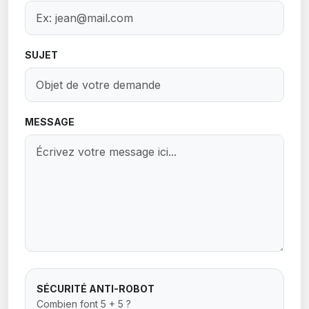
Nadine FRAISSEIX LEGER
Conseillère municipale
SUJET
Antoine LEBLANC
4e maire adjoint
FINANCES/MARCHES PUBLICS, TOURISME
MESSAGE
Sébastien LEROY
Conseiller délégué
COMMUNICATION, SANTE
Jérôme MOULINARD
Conseiller municipal
SÉCURITÉ ANTI-ROBOT
Medhi PIEDFORT
Combien font 5 + 5 ?