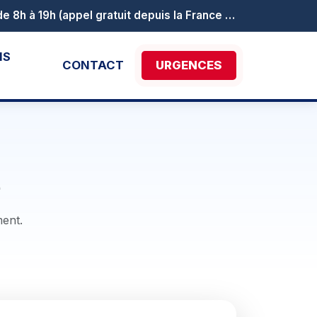
Le numéro vert Canicule info service est activé au 0 800 06 66 66. Il est joignable de 8h à 19h (appel gratuit depuis la France métropolitaine).
NS
CONTACT
URGENCES
e
ment.