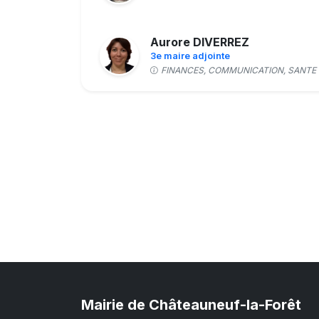
Aurore DIVERREZ
3e maire adjointe
FINANCES, COMMUNICATION, SANTE
Fabien DUCROT
Conseiller municipal
Noémie FAUVEL
5e maire adjointe
AFFAIRES SCOLAIRES, JEUNESSE, SE
ET LOISIRS
Sébastien FOUQUET
Conseiller municipal
Mairie de Châteauneuf-la-Forêt