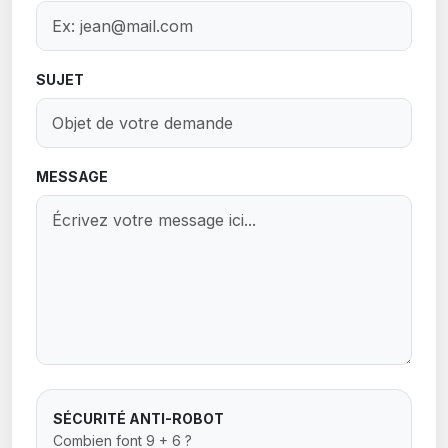
Nadine FRAISSEIX LEGER
Conseillère municipale
SUJET
Antoine LEBLANC
4e maire adjoint
FINANCES/MARCHES PUBLICS, TOURISME
MESSAGE
Sébastien LEROY
Conseiller délégué
COMMUNICATION, SANTE
Jérôme MOULINARD
Conseiller municipal
SÉCURITÉ ANTI-ROBOT
Medhi PIEDFORT
Combien font 9 + 6 ?