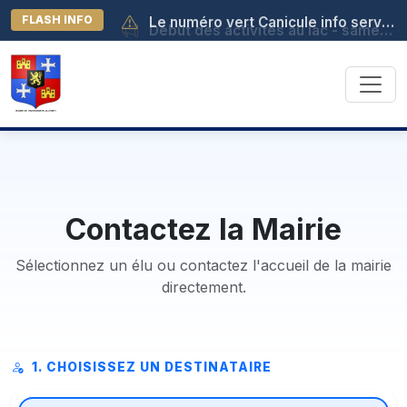
FLASH INFO
Début des activités au lac - samedi 04 juillet à 13h30
Le numéro vert Canicule info service est activé au 0 800 06 66 66. Il est joignable de 8h à 19h (appel gratuit depuis la France métropolitaine).
Contactez la Mairie
Sélectionnez un élu ou contactez l'accueil de la mairie
directement.
1. CHOISISSEZ UN DESTINATAIRE