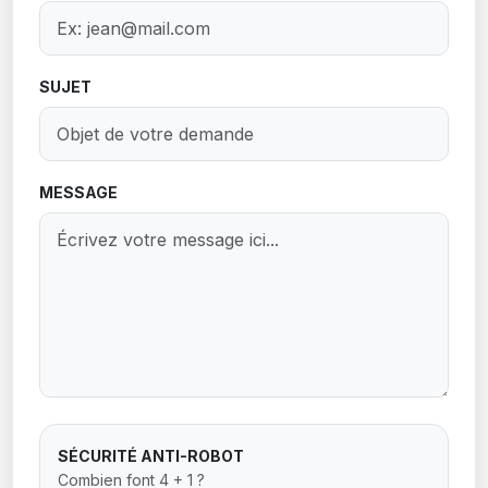
Nadine FRAISSEIX LEGER
Conseillère municipale
SUJET
Antoine LEBLANC
4e maire adjoint
FINANCES/MARCHES PUBLICS, TOURISME
MESSAGE
Sébastien LEROY
Conseiller délégué
COMMUNICATION, SANTE
Jérôme MOULINARD
Conseiller municipal
SÉCURITÉ ANTI-ROBOT
Medhi PIEDFORT
Combien font 4 + 1 ?