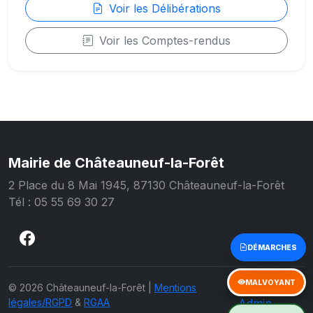
Voir les Délibérations
Voir les Comptes-rendus
Mairie de Châteauneuf-la-Forêt
2 Place du 8 Mai 1945, 87130 Châteauneuf-la-Forêt
Tél : 05 55 69 30 27
Accès
© 2026 Châteauneuf-la-Forêt |
Mentions
légales/RGPD
&
RGAA
Admin